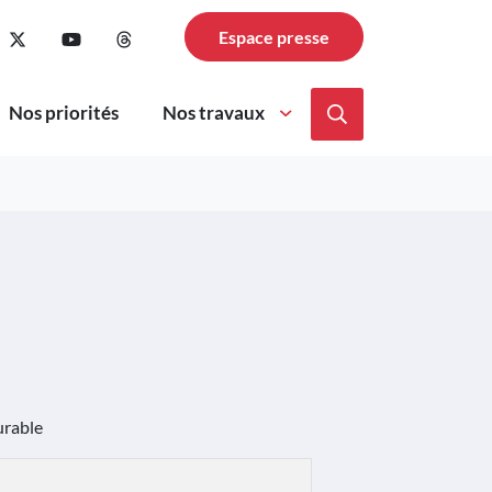
cebook
pte Instagram
le compte Linkedin
n vers le compte TikTok
Lien vers le compte Twitter
Lien vers la chaîne Youtube
Lien vers la page Threads
Espace presse
Nos priorités
Nos travaux
Afficher la reche
urable