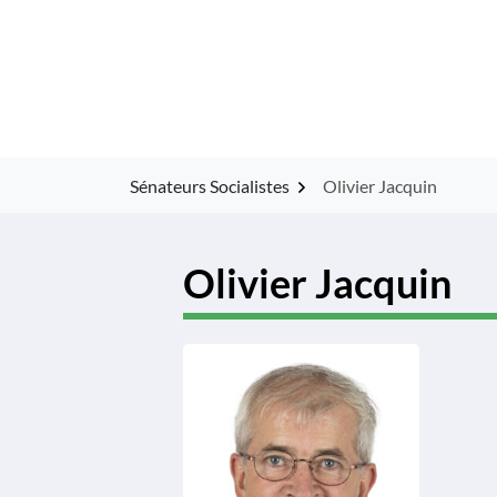
Gestion des traceurs
Aller
au
contenu
Sénateurs Socialistes
Olivier Jacquin
Olivier Jacquin