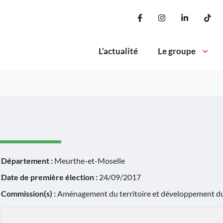
Lien vers le compte Fa
Lien vers le com
Lien vers 
Lie
L’actualité
Le groupe
Département :
Meurthe-et-Moselle
Date de première élection :
24/09/2017
Commission(s) :
Aménagement du territoire et développement d