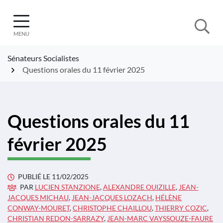
Gestion des traceurs
Aller
au
contenu
MENU
Sénateurs Socialistes
Questions orales du 11 février 2025
Questions orales du 11
février 2025
PUBLIÉ LE
11/02/2025
PAR
LUCIEN STANZIONE
,
ALEXANDRE OUIZILLE
,
JEAN-
JACQUES MICHAU
,
JEAN-JACQUES LOZACH
,
HÉLÈNE
CONWAY-MOURET
,
CHRISTOPHE CHAILLOU
,
THIERRY COZIC
,
CHRISTIAN REDON-SARRAZY
,
JEAN-MARC VAYSSOUZE-FAURE