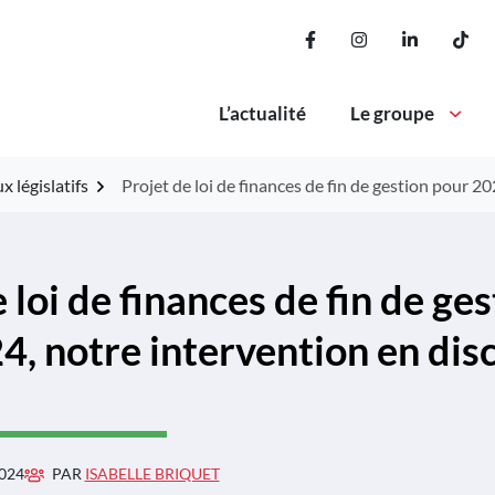
Lien vers le compte Fa
Lien vers le com
Lien vers 
Lie
L’actualité
Le groupe
x législatifs
Projet de loi de finances de fin de gestion pour 2
 loi de finances de fin de ge
4, notre intervention en dis
024
PAR
ISABELLE BRIQUET