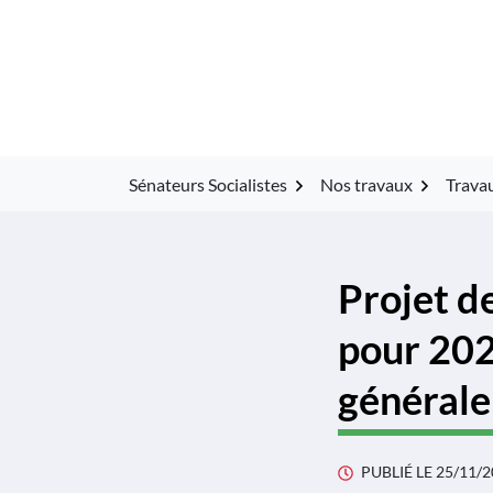
Gestion des traceurs
Aller
au
contenu
Sénateurs Socialistes
Nos travaux
Travau
Projet de
pour 202
générale
PUBLIÉ LE
25/11/2