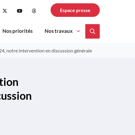
cebook
pte Instagram
le compte Linkedin
n vers le compte TikTok
Lien vers le compte Twitter
Lien vers la chaîne Youtube
Lien vers la page Threads
Espace presse
Nos priorités
Nos travaux
Afficher la reche
024, notre intervention en discussion générale
stion
cussion