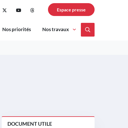
cebook
pte Instagram
le compte Linkedin
n vers le compte TikTok
Lien vers le compte Twitter
Lien vers la chaîne Youtube
Lien vers la page Threads
Espace presse
Nos priorités
Nos travaux
Afficher la reche
DOCUMENT UTILE